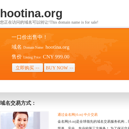
hootina.org
您正在访问的域名可以转让!This domain name is for sale!
一口价出售中！
域名
hootina.org
Domain Name:
售价
CNY 999.00
Listing Price:
立即购买
BUY NOW
>>
>>
域名交易方式：
通过金名网(4.cn) 中介交易
金名网(4.cn)是全球领先的域名交易服务机
简单、安全、专业的第三方服务！ 为了保证交