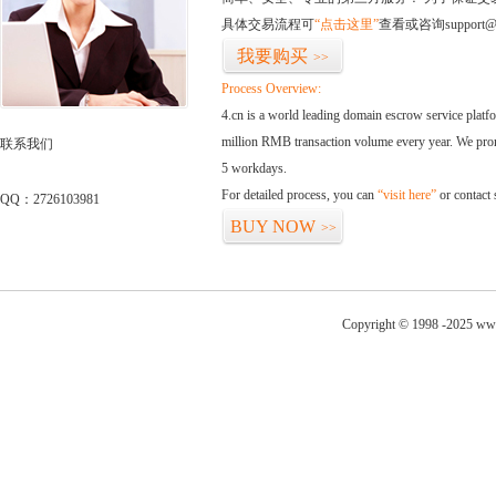
具体交易流程可
“点击这里”
查看或咨询support@
我要购买
>>
Process Overview:
4.cn is a world leading domain escrow service plat
million RMB transaction volume every year. We promi
联系我们
5 workdays.
For detailed process, you can
“visit here”
or contact
QQ：2726103981
BUY NOW
>>
Copyright © 1998 -2025 www